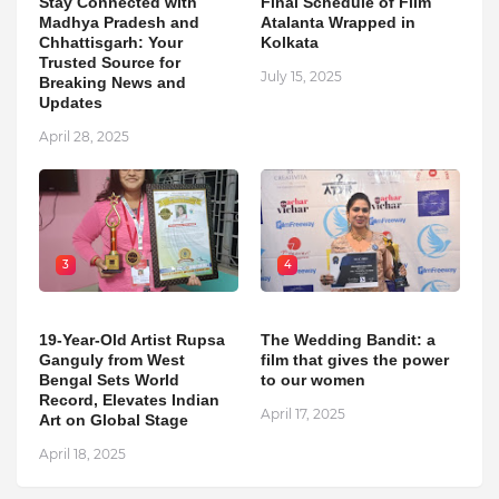
Stay Connected with
Final Schedule of Film
Madhya Pradesh and
Atalanta Wrapped in
Chhattisgarh: Your
Kolkata
Trusted Source for
July 15, 2025
Breaking News and
Updates
April 28, 2025
3
4
19-Year-Old Artist Rupsa
The Wedding Bandit: a
Ganguly from West
film that gives the power
Bengal Sets World
to our women
Record, Elevates Indian
April 17, 2025
Art on Global Stage
April 18, 2025