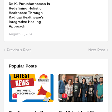
Dr. K. Purushothaman Is
Redefining Holistic
Healthcare Through
Kadigai Healthcare's
Integrative Healing
Approach
August 05, 2026
Previous Post
Next Post
Popular Posts
1
2